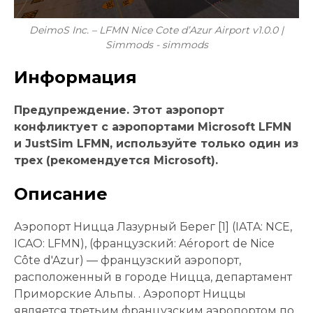
DeimoS Inc. – LFMN Nice Cote d’Azur Airport v1.0.0 |
Simmods - simmods
Информация
Предупреждение. Этот аэропорт
конфликтует с аэропортами Microsoft LFMN
и JustSim LFMN, используйте только один из
трех (рекомендуется Microsoft).
Описание
Аэропорт Ницца Лазурный Берег [1] (IATA: NCE,
ICAO: LFMN), (французский: Aéroport de Nice
Côte d'Azur) — французский аэропорт,
расположенный в городе Ницца, департамент
Приморские Альпы. . Аэропорт Ниццы
является третьим французским аэропортом по