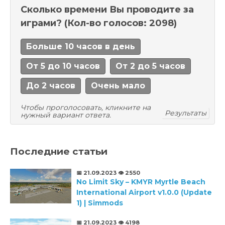
Сколько времени Вы проводите за
играми?
(Кол-во голосов: 2098)
Больше 10 часов в день
От 5 до 10 часов
От 2 до 5 часов
До 2 часов
Очень мало
Чтобы проголосовать, кликните на
Результаты
нужный вариант ответа.
Последние статьи
📅 21.09.2023
👁️ 2550
No Limit Sky – KMYR Myrtle Beach
International Airport v1.0.0 (Update
1) | Simmods
📅 21.09.2023
👁️ 4198