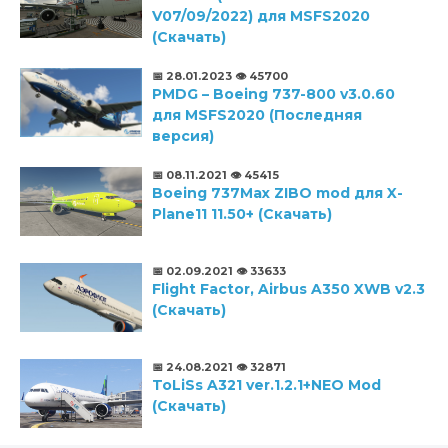
V07/09/2022) для MSFS2020
(Скачать)
📅 28.01.2023
👁️ 45700
PMDG – Boeing 737-800 v3.0.60
для MSFS2020 (Последняя
версия)
📅 08.11.2021
👁️ 45415
Boeing 737Max ZIBO mod для X-
Plane11 11.50+ (Скачать)
📅 02.09.2021
👁️ 33633
Flight Factor, Airbus A350 XWB v2.3
(Скачать)
📅 24.08.2021
👁️ 32871
ToLiSs A321 ver.1.2.1+NEO Mod
(Скачать)