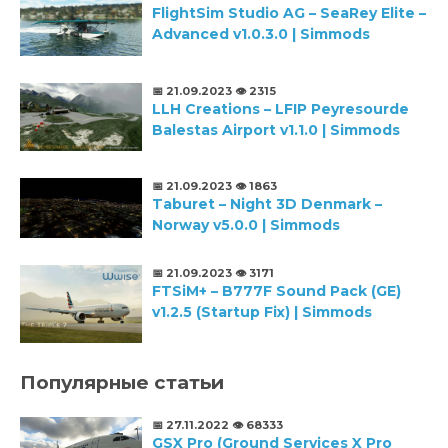
FlightSim Studio AG – SeaRey Elite –
Advanced v1.0.3.0 | Simmods
📅 21.09.2023
👁️ 2315
LLH Creations – LFIP Peyresourde
Balestas Airport v1.1.0 | Simmods
📅 21.09.2023
👁️ 1863
Taburet – Night 3D Denmark –
Norway v5.0.0 | Simmods
📅 21.09.2023
👁️ 3171
FTSiM+ – B777F Sound Pack (GE)
v1.2.5 (Startup Fix) | Simmods
Популярные статьи
📅 27.11.2022
👁️ 68333
GSX Pro (Ground Services X Pro