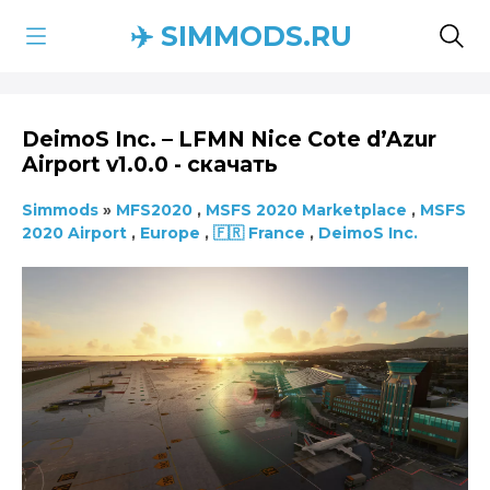
✈️ SIMMODS.RU
DeimoS Inc. – LFMN Nice Cote d’Azur
Airport v1.0.0 - скачать
Simmods
»
MFS2020
,
MSFS 2020 Marketplace
,
MSFS
2020 Airport
,
Europe
,
🇫🇷 France
,
DeimoS Inc.