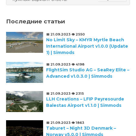
Последние статьи
📅 21.09.2023
👁️ 2550
No Limit Sky – KMYR Myrtle Beach
International Airport v1.0.0 (Update
1) | Simmods
📅 21.09.2023
👁️ 4198
FlightSim Studio AG – SeaRey Elite –
Advanced v1.0.3.0 | Simmods
📅 21.09.2023
👁️ 2315
LLH Creations – LFIP Peyresourde
Balestas Airport v1.1.0 | Simmods
📅 21.09.2023
👁️ 1863
Taburet – Night 3D Denmark –
Norway v5.0.0 | Simmods