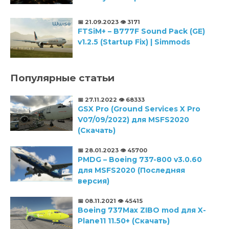
📅 21.09.2023
👁️ 3171
FTSiM+ – B777F Sound Pack (GE)
v1.2.5 (Startup Fix) | Simmods
Популярные статьи
📅 27.11.2022
👁️ 68333
GSX Pro (Ground Services X Pro
V07/09/2022) для MSFS2020
(Скачать)
📅 28.01.2023
👁️ 45700
PMDG – Boeing 737-800 v3.0.60
для MSFS2020 (Последняя
версия)
📅 08.11.2021
👁️ 45415
Boeing 737Max ZIBO mod для X-
Plane11 11.50+ (Скачать)