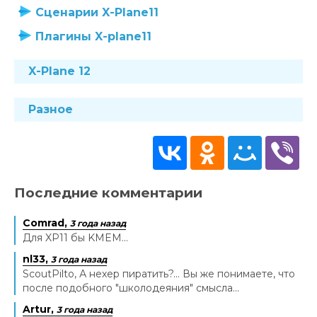
Сценарии X-Plane11
Плагины X-plane11
X-Plane 12
Разное
Последние комментарии
Comrad,
3 года назад
Для XP11 бы KMEM...
nl33,
3 года назад
ScoutPilto, А нехер пиратить?... Вы же понимаете, что
после подобного "школодеяния" смысла...
Artur,
3 года назад