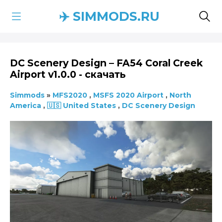
✈️ SIMMODS.RU
DC Scenery Design – FA54 Coral Creek
Airport v1.0.0 - скачать
Simmods
»
MFS2020
,
MSFS 2020 Airport
,
North
America
,
🇺🇸 United States
,
DC Scenery Design