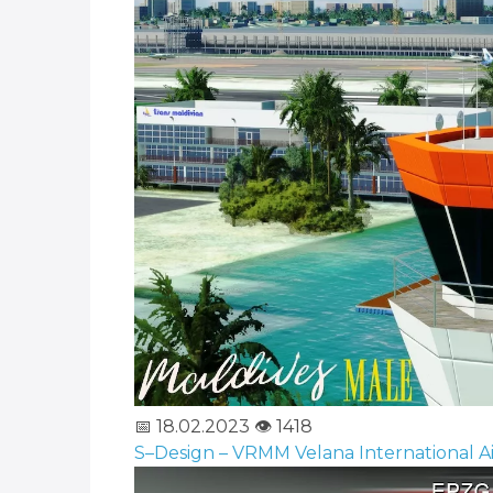
📅 18.02.2023
👁️ 1418
S–Design – VRMM Velana International Ai