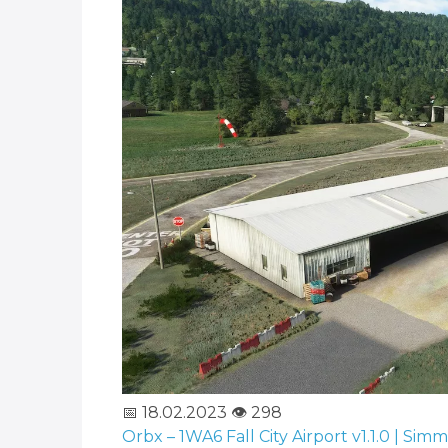
📅 18.02.2023
👁️ 298
Orbx – 1WA6 Fall City Airport v1.1.0 | Sim