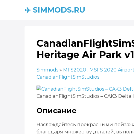
✈️ SIMMODS.RU
CanadianFlightSimS
Heritage Air Park v1
Simmods
»
MFS2020
,
MSFS 2020 Airpor
CanadianFlightSimStudios
CanadianFlightSimStudios – CAK3 Delta H
Описание
Наслаждайтесь прекрасными пейзажа
благодаря множеству деталей, выпол