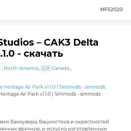
MFS2020
tudios – CAK3 Delta
.1.0 - скачать
t
,
North America
,
🇨🇦 Canada
,
eritage Air Park v1.1.0 | Simmods - simmods
ми Ванкувера, Вашингтона и окрестностей
ненных вручную, и искусно изготовленным