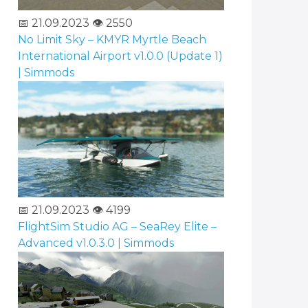
📅 21.09.2023
👁️ 2550
No Limit Sky – KMYR Myrtle Beach
International Airport v1.0.0 (Update 1)
| Simmods
📅 21.09.2023
👁️ 4199
FlightSim Studio AG – SeaRey Elite –
Advanced v1.0.3.0 | Simmods