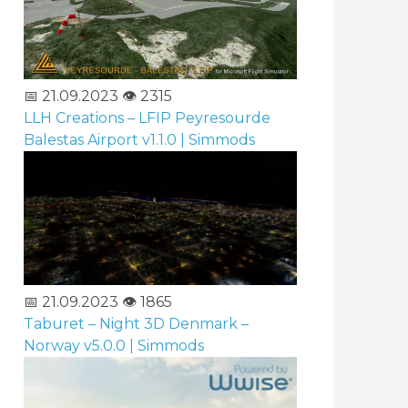
📅 21.09.2023
👁️ 2315
LLH Creations – LFIP Peyresourde
Balestas Airport v1.1.0 | Simmods
📅 21.09.2023
👁️ 1865
Taburet – Night 3D Denmark –
Norway v5.0.0 | Simmods