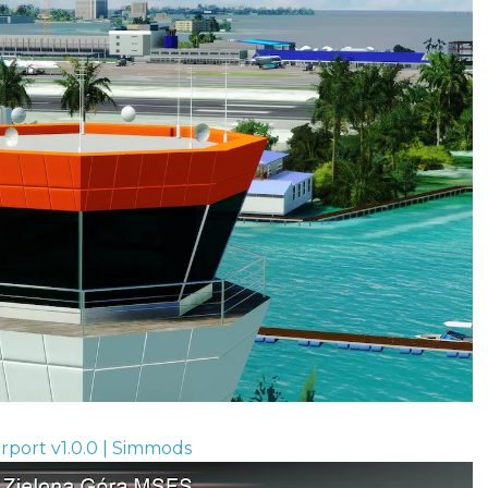
rport v1.0.0 | Simmods