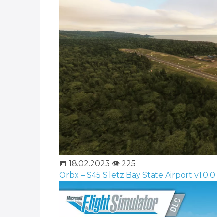
📅 18.02.2023
👁️ 225
Orbx – S45 Siletz Bay State Airport v1.0.