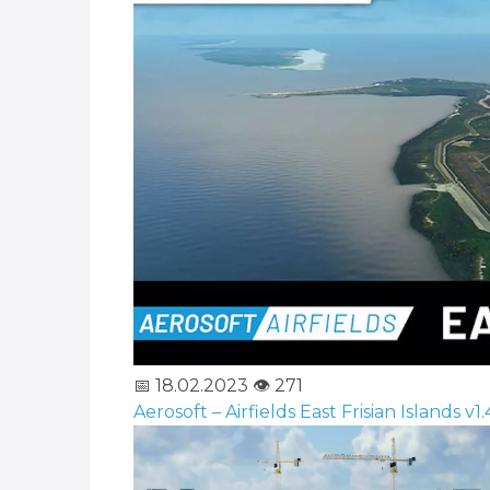
📅 18.02.2023
👁️ 271
Aerosoft – Airfields East Frisian Islands v