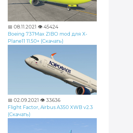
📅 08.11.2021
👁️ 45424
Boeing 737Max ZIBO mod для X-
Plane11 11.50+ (Скачать)
📅 02.09.2021
👁️ 33636
Flight Factor, Airbus A350 XWB v2.3
(Скачать)