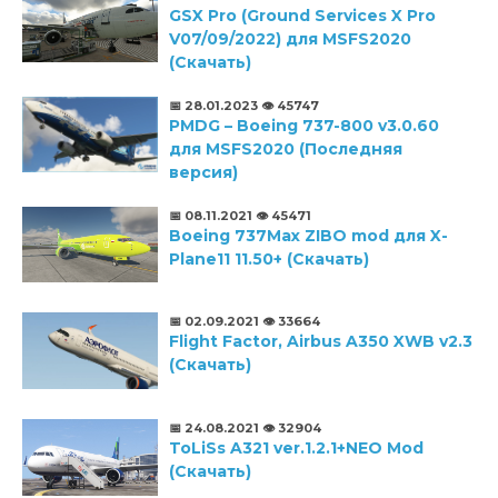
GSX Pro (Ground Services X Pro
V07/09/2022) для MSFS2020
(Скачать)
📅 28.01.2023
👁️ 45747
PMDG – Boeing 737-800 v3.0.60
для MSFS2020 (Последняя
версия)
📅 08.11.2021
👁️ 45471
Boeing 737Max ZIBO mod для X-
Plane11 11.50+ (Скачать)
📅 02.09.2021
👁️ 33664
Flight Factor, Airbus A350 XWB v2.3
(Скачать)
📅 24.08.2021
👁️ 32904
ToLiSs A321 ver.1.2.1+NEO Mod
(Скачать)