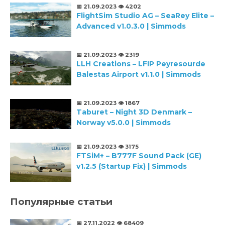
📅 21.09.2023
👁️ 4202
FlightSim Studio AG – SeaRey Elite –
Advanced v1.0.3.0 | Simmods
📅 21.09.2023
👁️ 2319
LLH Creations – LFIP Peyresourde
Balestas Airport v1.1.0 | Simmods
📅 21.09.2023
👁️ 1867
Taburet – Night 3D Denmark –
Norway v5.0.0 | Simmods
📅 21.09.2023
👁️ 3175
FTSiM+ – B777F Sound Pack (GE)
v1.2.5 (Startup Fix) | Simmods
Популярные статьи
📅 27.11.2022
👁️ 68409