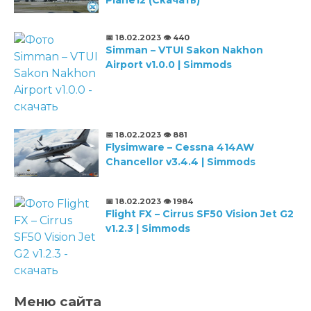
Plane12 (Скачать)
📅 18.02.2023
👁️ 440
Simman – VTUI Sakon Nakhon
Airport v1.0.0 | Simmods
📅 18.02.2023
👁️ 881
Flysimware – Cessna 414AW
Chancellor v3.4.4 | Simmods
📅 18.02.2023
👁️ 1984
Flight FX – Cirrus SF50 Vision Jet G2
v1.2.3 | Simmods
Меню сайта