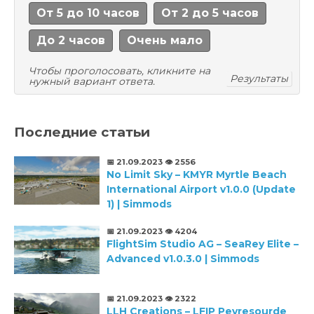
От 5 до 10 часов
От 2 до 5 часов
До 2 часов
Очень мало
Чтобы проголосовать, кликните на
Результаты
нужный вариант ответа.
Последние статьи
📅 21.09.2023
👁️ 2556
No Limit Sky – KMYR Myrtle Beach
International Airport v1.0.0 (Update
1) | Simmods
📅 21.09.2023
👁️ 4204
FlightSim Studio AG – SeaRey Elite –
Advanced v1.0.3.0 | Simmods
📅 21.09.2023
👁️ 2322
LLH Creations – LFIP Peyresourde