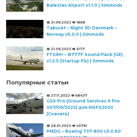
Balestas Airport v1.1.0 | Simmods
📅 21.09.2023
👁️ 1868
Taburet – Night 3D Denmark –
Norway v5.0.0 | Simmods
📅 21.09.2023
👁️ 3177
FTSiM+ – B777F Sound Pack (GE)
v1.2.5 (Startup Fix) | Simmods
Популярные статьи
📅 27.11.2022
👁️ 68437
GSX Pro (Ground Services X Pro
V07/09/2022) для MSFS2020
(Скачать)
📅 28.01.2023
👁️ 45761
PMDG – Boeing 737-800 v3.0.60