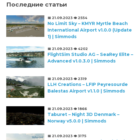
Последние статьи
📅 21.09.2023
👁️ 2554
No Limit Sky – KMYR Myrtle Beach
International Airport v1.0.0 (Update
1) | Simmods
📅 21.09.2023
👁️ 4202
FlightSim Studio AG – SeaRey Elite –
Advanced v1.0.3.0 | Simmods
📅 21.09.2023
👁️ 2319
LLH Creations – LFIP Peyresourde
Balestas Airport v1.1.0 | Simmods
📅 21.09.2023
👁️ 1866
Taburet – Night 3D Denmark –
Norway v5.0.0 | Simmods
📅 21.09.2023
👁️ 3175