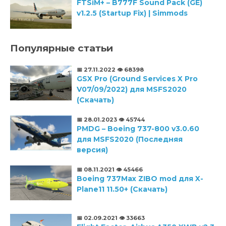
FTSiM+ – B777F Sound Pack (GE)
v1.2.5 (Startup Fix) | Simmods
Популярные статьи
📅 27.11.2022
👁️ 68398
GSX Pro (Ground Services X Pro
V07/09/2022) для MSFS2020
(Скачать)
📅 28.01.2023
👁️ 45744
PMDG – Boeing 737-800 v3.0.60
для MSFS2020 (Последняя
версия)
📅 08.11.2021
👁️ 45466
Boeing 737Max ZIBO mod для X-
Plane11 11.50+ (Скачать)
📅 02.09.2021
👁️ 33663