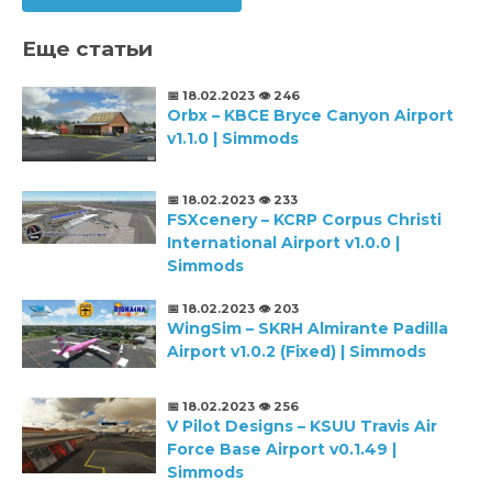
Еще статьи
📅 18.02.2023
👁️ 246
Orbx – KBCE Bryce Canyon Airport
v1.1.0 | Simmods
📅 18.02.2023
👁️ 233
FSXcenery – KCRP Corpus Christi
International Airport v1.0.0 |
Simmods
📅 18.02.2023
👁️ 203
WingSim – SKRH Almirante Padilla
Airport v1.0.2 (Fixed) | Simmods
📅 18.02.2023
👁️ 256
V Pilot Designs – KSUU Travis Air
Force Base Airport v0.1.49 |
Simmods