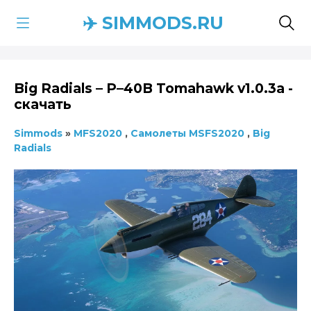
✈️ SIMMODS.RU
Big Radials – P–40B Tomahawk v1.0.3a -
скачать
Simmods
»
MFS2020
,
Самолеты MSFS2020
,
Big
Radials