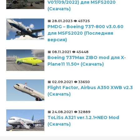
V07/09/2022) для MSFS2020
(Скачать)
📅 28.01.2023
👁️ 45725
PMDG – Boeing 737-800 v3.0.60
для MSFS2020 (Последняя
версия)
📅 08.11.2021
👁️ 45448
Boeing 737Max ZIBO mod для X-
Plane11 11.50+ (Скачать)
📅 02.09.2021
👁️ 33650
Flight Factor, Airbus A350 XWB v2.3
(Скачать)
📅 24.08.2021
👁️ 32889
ToLiSs A321 ver.1.2.1+NEO Mod
(Скачать)