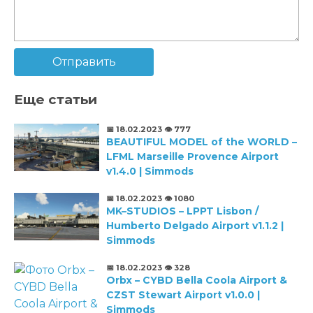
Отправить
Еще статьи
📅 18.02.2023
👁️ 777
BEAUTIFUL MODEL of the WORLD –
LFML Marseille Provence Airport
v1.4.0 | Simmods
📅 18.02.2023
👁️ 1080
MK–STUDIOS – LPPT Lisbon /
Humberto Delgado Airport v1.1.2 |
Simmods
📅 18.02.2023
👁️ 328
Orbx – CYBD Bella Coola Airport &
CZST Stewart Airport v1.0.0 |
Simmods