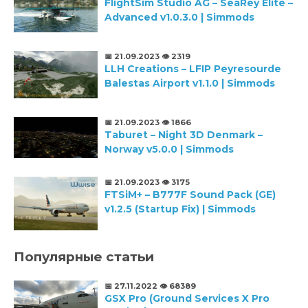
FlightSim Studio AG – SeaRey Elite –
Advanced v1.0.3.0 | Simmods
📅 21.09.2023
👁️ 2319
LLH Creations – LFIP Peyresourde
Balestas Airport v1.1.0 | Simmods
📅 21.09.2023
👁️ 1866
Taburet – Night 3D Denmark –
Norway v5.0.0 | Simmods
📅 21.09.2023
👁️ 3175
FTSiM+ – B777F Sound Pack (GE)
v1.2.5 (Startup Fix) | Simmods
Популярные статьи
📅 27.11.2022
👁️ 68389
GSX Pro (Ground Services X Pro