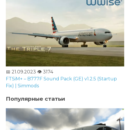
📅 21.09.2023
👁️ 3174
FTSiM+ – B777F Sound Pack (GE) v1.2.5 (Startup
Fix) | Simmods
Популярные статьи