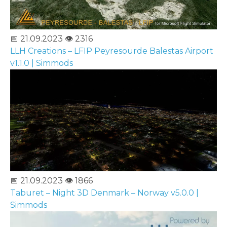
📅 21.09.2023
👁️ 2316
LLH Creations – LFIP Peyresourde Balestas Airport
v1.1.0 | Simmods
📅 21.09.2023
👁️ 1866
Taburet – Night 3D Denmark – Norway v5.0.0 |
Simmods