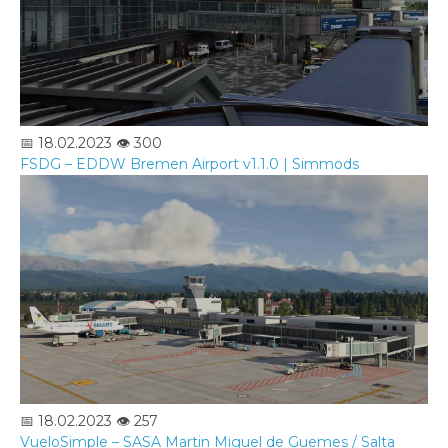
📅 18.02.2023
👁️ 300
FSDG – EDDW Bremen Airport v1.1.0 | Simmods
📅 18.02.2023
👁️ 257
VueloSimple – SASA Martin Miguel de Guemes / Salta