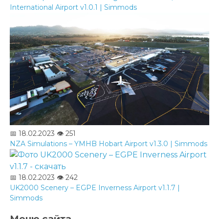
International Airport v1.0.1 | Simmods
📅 18.02.2023
👁️ 251
NZA Simulations – YMHB Hobart Airport v1.3.0 | Simmods
📅 18.02.2023
👁️ 242
UK2000 Scenery – EGPE Inverness Airport v1.1.7 |
Simmods
Меню сайта