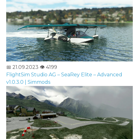
📅 21.09.2023
👁️ 4199
FlightSim Studio AG – SeaRey Elite – Advanced
v1.0.3.0 | Simmods