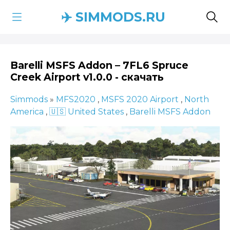
✈️ SIMMODS.RU
Barelli MSFS Addon – 7FL6 Spruce
Creek Airport v1.0.0 - скачать
Simmods
»
MFS2020
,
MSFS 2020 Airport
,
North
America
,
🇺🇸 United States
,
Barelli MSFS Addon