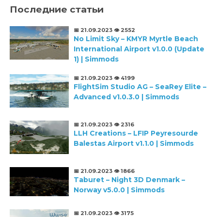
Последние статьи
📅 21.09.2023
👁️ 2552
No Limit Sky – KMYR Myrtle Beach
International Airport v1.0.0 (Update
1) | Simmods
📅 21.09.2023
👁️ 4199
FlightSim Studio AG – SeaRey Elite –
Advanced v1.0.3.0 | Simmods
📅 21.09.2023
👁️ 2316
LLH Creations – LFIP Peyresourde
Balestas Airport v1.1.0 | Simmods
📅 21.09.2023
👁️ 1866
Taburet – Night 3D Denmark –
Norway v5.0.0 | Simmods
📅 21.09.2023
👁️ 3175