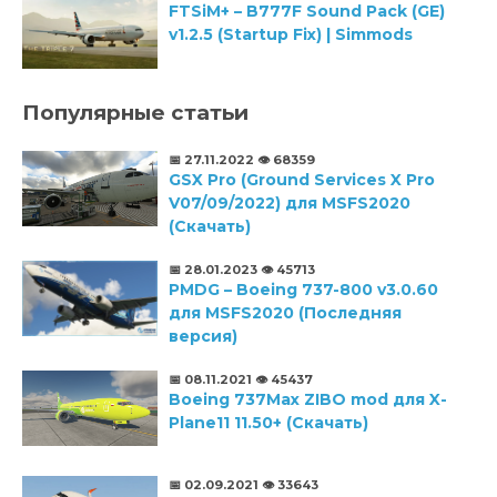
FTSiM+ – B777F Sound Pack (GE)
v1.2.5 (Startup Fix) | Simmods
Популярные статьи
📅 27.11.2022
👁️ 68359
GSX Pro (Ground Services X Pro
V07/09/2022) для MSFS2020
(Скачать)
📅 28.01.2023
👁️ 45713
PMDG – Boeing 737-800 v3.0.60
для MSFS2020 (Последняя
версия)
📅 08.11.2021
👁️ 45437
Boeing 737Max ZIBO mod для X-
Plane11 11.50+ (Скачать)
📅 02.09.2021
👁️ 33643