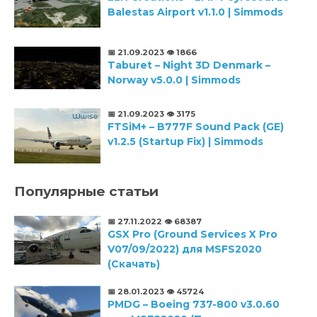
Balestas Airport v1.1.0 | Simmods
📅 21.09.2023
👁️ 1866
Taburet – Night 3D Denmark –
Norway v5.0.0 | Simmods
📅 21.09.2023
👁️ 3175
FTSiM+ – B777F Sound Pack (GE)
v1.2.5 (Startup Fix) | Simmods
Популярные статьи
📅 27.11.2022
👁️ 68387
GSX Pro (Ground Services X Pro
V07/09/2022) для MSFS2020
(Скачать)
📅 28.01.2023
👁️ 45724
PMDG – Boeing 737-800 v3.0.60