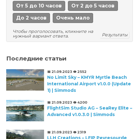
От 5 до 10 часов
От 2 до 5 часов
До 2 часов
Очень мало
Чтобы проголосовать, кликните на
Результаты
нужный вариант ответа.
Последние статьи
📅 21.09.2023
👁️ 2552
No Limit Sky – KMYR Myrtle Beach
International Airport v1.0.0 (Update
1) | Simmods
📅 21.09.2023
👁️ 4200
FlightSim Studio AG – SeaRey Elite –
Advanced v1.0.3.0 | Simmods
📅 21.09.2023
👁️ 2319
LLH Creations – LFIP Peyresourde