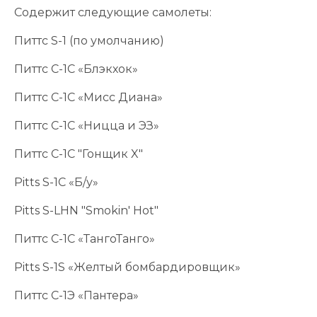
Содержит следующие самолеты:
Питтс S-1 (по умолчанию)
Питтс С-1С «Блэкхок»
Питтс С-1С «Мисс Диана»
Питтс С-1С «Ницца и ЭЗ»
Питтс С-1С "Гонщик X"
Pitts S-1C «Б/у»
Pitts S-LHN "Smokin' Hot"
Питтс С-1С «ТангоТанго»
Pitts S-1S «Желтый бомбардировщик»
Питтс С-1Э «Пантера»