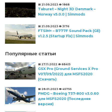
📅 21.09.2023
👁️ 1868
Taburet – Night 3D Denmark –
Norway v5.0.0 | Simmods
📅 21.09.2023
👁️ 3176
FTSiM+ – B777F Sound Pack (GE)
v1.2.5 (Startup Fix) | Simmods
Популярные статьи
📅 27.11.2022
👁️ 68415
GSX Pro (Ground Services X Pro
V07/09/2022) для MSFS2020
(Скачать)
📅 28.01.2023
👁️ 45755
PMDG – Boeing 737-800 v3.0.60
для MSFS2020 (Последняя
версия)