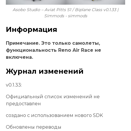
Asobo Studio – Aviat Pitts S1 / Biplane Class v0.1.33 |
Simmods - simmods
Информация
Примечание. Это только самолеты,
функциональность Reno Air Race не
включена.
Журнал изменений
v0.1.33:
Официальный список изменений не
предоставлен
создано с использованием нового SDK
Обновлены переводы