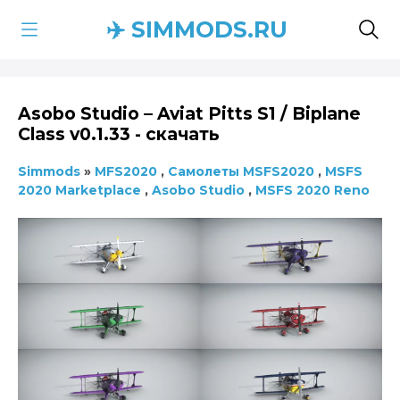
✈️ SIMMODS.RU
Asobo Studio – Aviat Pitts S1 / Biplane
Class v0.1.33 - скачать
Simmods
»
MFS2020
,
Самолеты MSFS2020
,
MSFS
2020 Marketplace
,
Asobo Studio
,
MSFS 2020 Reno