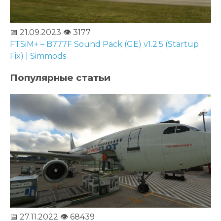
📅 21.09.2023
👁️ 3177
FTSiM+ – B777F Sound Pack (GE) v1.2.5 (Startup
Fix) | Simmods
Популярные статьи
📅 27.11.2022
👁️ 68439