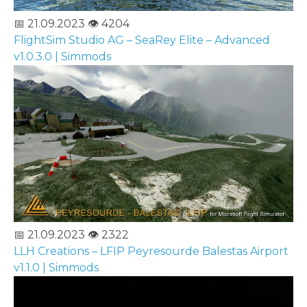
📅 21.09.2023
👁️ 4204
FlightSim Studio AG – SeaRey Elite – Advanced
v1.0.3.0 | Simmods
📅 21.09.2023
👁️ 2322
LLH Creations – LFIP Peyresourde Balestas Airport
v1.1.0 | Simmods