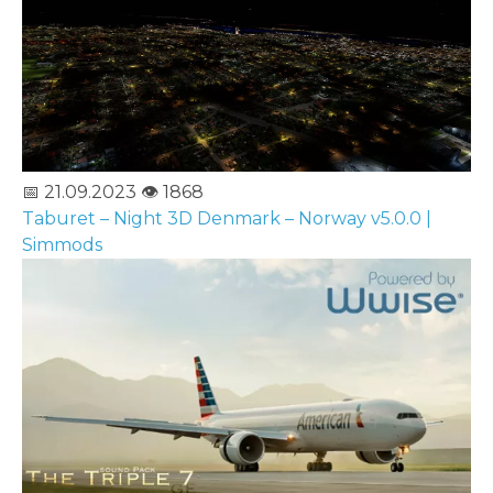
📅 21.09.2023
👁️ 1868
Taburet – Night 3D Denmark – Norway v5.0.0 |
Simmods