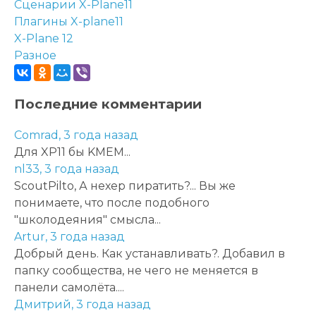
Сценарии X-Plane11
Плагины X-plane11
X-Plane 12
Разное
Последние комментарии
Comrad,
3 года назад
Для XP11 бы KMEM...
nl33,
3 года назад
ScoutPilto, А нехер пиратить?... Вы же
понимаете, что после подобного
"школодеяния" смысла...
Artur,
3 года назад
Добрый день. Как устанавливать?. Добавил в
папку сообщества, не чего не меняется в
панели самолёта....
Дмитрий,
3 года назад