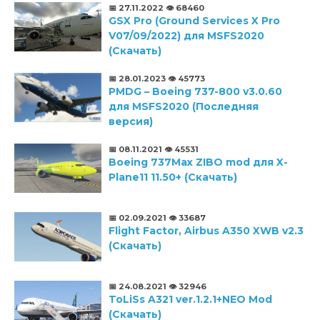
📅 27.11.2022
👁️ 68460
GSX Pro (Ground Services X Pro
V07/09/2022) для MSFS2020
(Скачать)
📅 28.01.2023
👁️ 45773
PMDG – Boeing 737-800 v3.0.60
для MSFS2020 (Последняя
версия)
📅 08.11.2021
👁️ 45531
Boeing 737Max ZIBO mod для X-
Plane11 11.50+ (Скачать)
📅 02.09.2021
👁️ 33687
Flight Factor, Airbus A350 XWB v2.3
(Скачать)
📅 24.08.2021
👁️ 32946
ToLiSs A321 ver.1.2.1+NEO Mod
(Скачать)