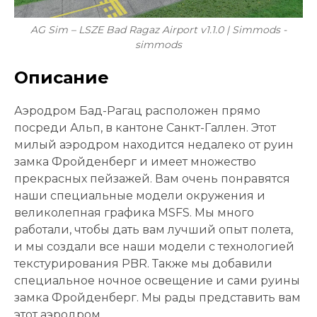
AG Sim – LSZE Bad Ragaz Airport v1.1.0 | Simmods -
simmods
Описание
Аэродром Бад-Рагац расположен прямо
посреди Альп, в кантоне Санкт-Галлен. Этот
милый аэродром находится недалеко от руин
замка Фройденберг и имеет множество
прекрасных пейзажей. Вам очень понравятся
наши специальные модели окружения и
великолепная графика MSFS. Мы много
работали, чтобы дать вам лучший опыт полета,
и мы создали все наши модели с технологией
текстурирования PBR. Также мы добавили
специальное ночное освещение и сами руины
замка Фройденберг. Мы рады представить вам
этот аэродром.