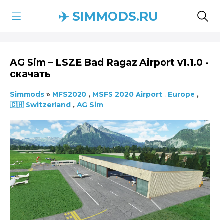
✈️ SIMMODS.RU
AG Sim – LSZE Bad Ragaz Airport v1.1.0 -
скачать
Simmods
»
MFS2020
,
MSFS 2020 Airport
,
Europe
,
🇨🇭 Switzerland
,
AG Sim