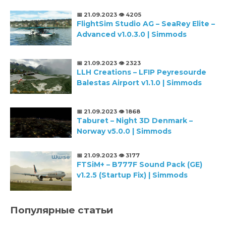
📅 21.09.2023
👁️ 4205
FlightSim Studio AG – SeaRey Elite –
Advanced v1.0.3.0 | Simmods
📅 21.09.2023
👁️ 2323
LLH Creations – LFIP Peyresourde
Balestas Airport v1.1.0 | Simmods
📅 21.09.2023
👁️ 1868
Taburet – Night 3D Denmark –
Norway v5.0.0 | Simmods
📅 21.09.2023
👁️ 3177
FTSiM+ – B777F Sound Pack (GE)
v1.2.5 (Startup Fix) | Simmods
Популярные статьи